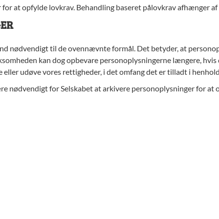
or at opfylde lovkrav. Behandling baseret pålovkrav afhænger af
GER
nd nødvendigt til de ovennævnte formål. Det betyder, at personop
rksomheden kan dog opbevare personoplysningerne længere, hvis 
te eller udøve vores rettigheder, i det omfang det er tilladt i henh
e nødvendigt for Selskabet at arkivere personoplysninger for at