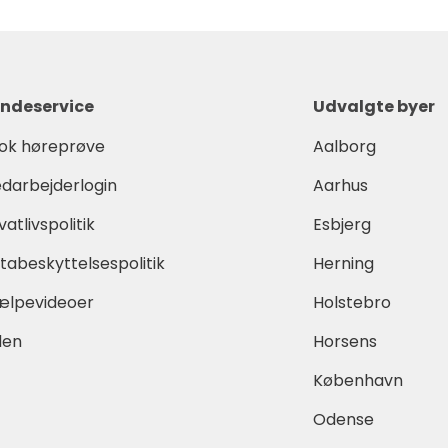
ndeservice
Udvalgte byer
ok høreprøve
Aalborg
darbejderlogin
Aarhus
vatlivspolitik
Esbjerg
tabeskyttelsespolitik
Herning
ælpevideoer
Holstebro
den
Horsens
København
Odense