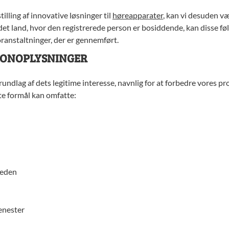
illing af innovative løsninger til
høreapparater
, kan vi desuden v
det land, hvor den registrerede person er bosiddende, kan disse 
oranstaltninger, der er gennemført.
SONOPLYSNINGER
ndlag af dets legitime interesse, navnlig for at forbedre vores pr
te formål kan omfatte:
heden
jenester