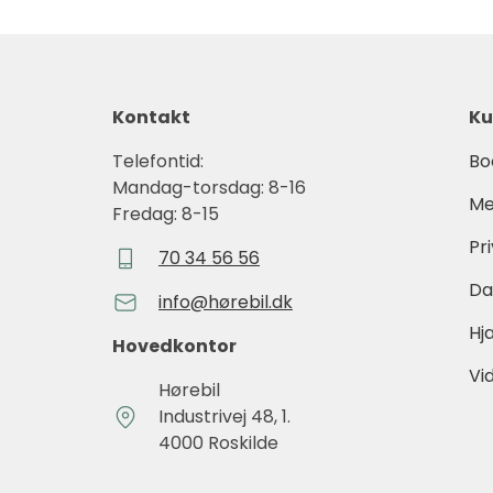
Kontakt
Ku
Telefontid:
Bo
Mandag-torsdag: 8-16
Me
Fredag: 8-15
Pri
70 34 56 56
Da
info@hørebil.dk
Hj
Hovedkontor
Vi
Hørebil
Industrivej 48, 1.
4000 Roskilde