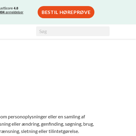
BESTIL HØREPRØVE
Search
Søg
for:
som personoplysninger eller en samling af
sning eller ændring, genfinding, søgning, brug,
nsning, sletning eller tilintetgørelse.