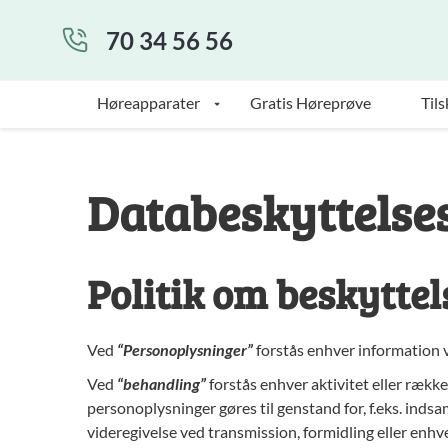
70 34 56 56
Høreapparater
Gratis Høreprøve
Tils
Databeskyttelses
Politik om beskytte
Ved
“Personoplysninger”
forstås enhver information ve
Ved
“behandling”
forstås enhver aktivitet eller rækk
personoplysninger gøres til genstand for, f.eks. indsa
videregivelse ved transmission, formidling eller enhve