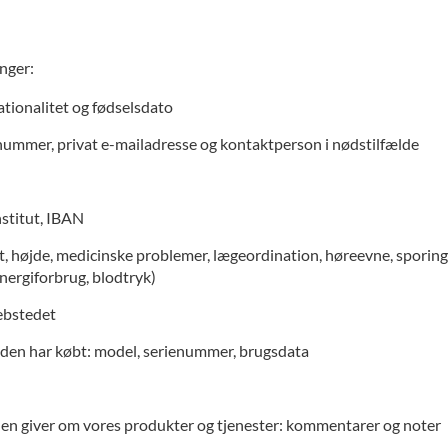
nger:
ationalitet og fødselsdato
nummer, privat e-mailadresse og kontaktperson i nødstilfælde
nstitut, IBAN
højde, medicinske problemer, lægeordination, høreevne, sporing af 
nergiforbrug, blodtryk)
ebstedet
nden har købt: model, serienummer, brugsdata
n giver om vores produkter og tjenester: kommentarer og noter