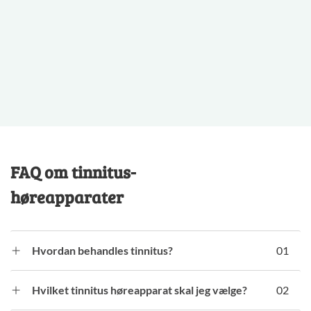
FAQ om tinnitus-
høreapparater
Hvordan behandles tinnitus?
01
Der er forskellige typer behandling, som afhænger af
Hvilket tinnitus høreapparat skal jeg vælge?
02
årsagen. Kronisk tinnitus lindres ofte ved lydterapi. For