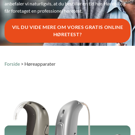
anbefaler vi naturligvis, at du bestiller en tid hos Hørebil og
får foretaget en professionel høretest.
VIL DU VIDE MERE OM VORES GRATIS ONLINE
HØRETEST?
Forside
>
Høreapparater