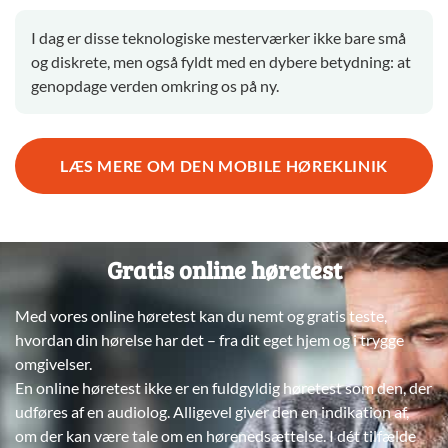
I dag er disse teknologiske mesterværker ikke bare små
og diskrete, men også fyldt med en dybere betydning: at
genopdage verden omkring os på ny.
LÆS MERE OM DEN MOBILE HØREKLINIK
Gratis online høretest
Med vores online høretest kan du nemt og gratis teste,
hvordan din hørelse har det – fra dit eget hjem og i trygge
omgivelser.
En online høretest ikke er en fuldgyldig høretest som den, der
udføres af en audiolog. Alligevel giver den en indikation af,
om der kan være tale om en hørenedsættelse. I dét tilfælde