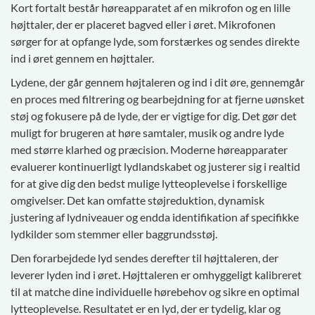
Kort fortalt består høreapparatet af en mikrofon og en lille
højttaler, der er placeret bagved eller i øret. Mikrofonen
sørger for at opfange lyde, som forstærkes og sendes direkte
ind i øret gennem en højttaler.
Lydene, der går gennem højtaleren og ind i dit øre, gennemgår
en proces med filtrering og bearbejdning for at fjerne uønsket
støj og fokusere på de lyde, der er vigtige for dig. Det gør det
muligt for brugeren at høre samtaler, musik og andre lyde
med større klarhed og præcision. Moderne høreapparater
evaluerer kontinuerligt lydlandskabet og justerer sig i realtid
for at give dig den bedst mulige lytteoplevelse i forskellige
omgivelser. Det kan omfatte støjreduktion, dynamisk
justering af lydniveauer og endda identifikation af specifikke
lydkilder som stemmer eller baggrundsstøj.
Den forarbejdede lyd sendes derefter til højttaleren, der
leverer lyden ind i øret. Højttaleren er omhyggeligt kalibreret
til at matche dine individuelle hørebehov og sikre en optimal
lytteoplevelse. Resultatet er en lyd, der er tydelig, klar og