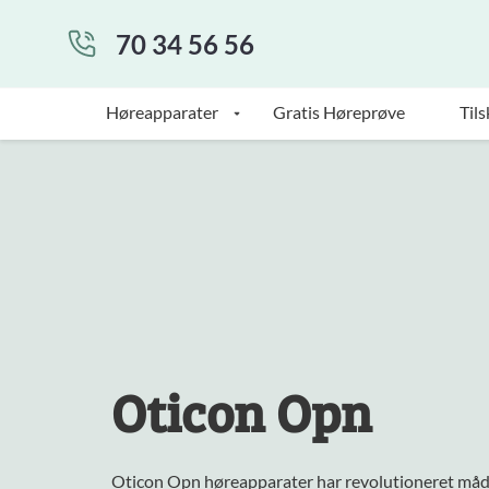
70 34 56 56
Høreapparater
Gratis Høreprøve
Tils
Oticon Opn
Oticon Opn høreapparater har revolutioneret må