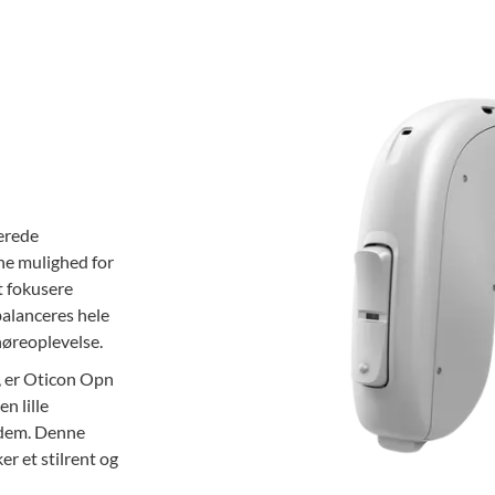
erede
ne mulighed for
at fokusere
balanceres hele
høreoplevelse.
, er Oticon Opn
n lille
e dem. Denne
r et stilrent og