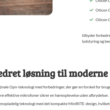
Oticon 
Oticon 
Oticon 
tilbyder forbedr
lydstyring og be
edret løsning til moderne
ginale Opn-teknologi med forbedringer, der gør en forskel for bru
 effektive mikrofoner sikrer en høreoplevelse uden afbrydelser.
nopladelig teknologi med det kompakte MiniRITE-design, hvilket