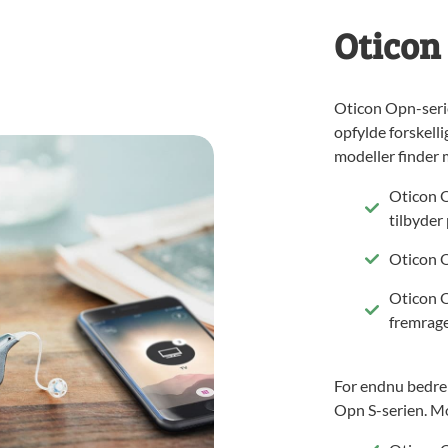
Oticon
Oticon Opn-serien
opfylde forskell
modeller finder 
Oticon O
tilbyder
Oticon O
Oticon O
fremrage
For endnu bedre
Opn S-serien. M