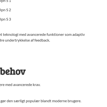
Opn S 1
Opn S 2
Opn S 3
et teknologi med avancerede funktioner som adaptiv
dre undertrykkelse af feedback.
 behov
gere med avancerede krav.
 gør den særligt populær blandt moderne brugere.