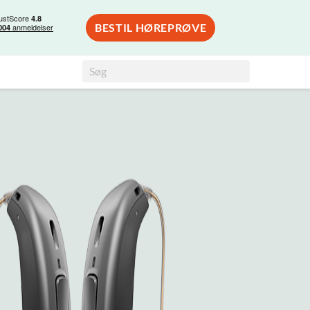
BESTIL HØREPRØVE
Search
Søg
for: