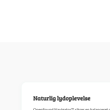
Naturlig lydoplevelse
OpenSound Navigator™ sikrer en balanceret og 