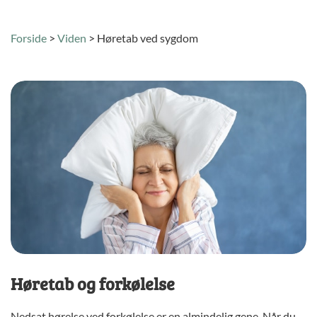
Forside
>
Viden
>
Høretab ved sygdom
Høretab og forkølelse
Nedsat hørelse ved forkølelse er en almindelig gene. Når du