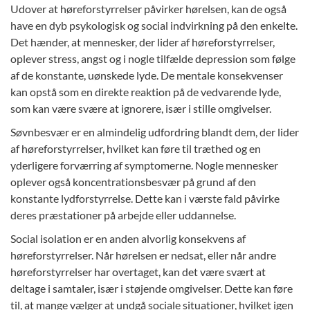
Udover at høreforstyrrelser påvirker hørelsen, kan de også
have en dyb psykologisk og social indvirkning på den enkelte.
Det hænder, at mennesker, der lider af høreforstyrrelser,
oplever stress, angst og i nogle tilfælde depression som følge
af de konstante, uønskede lyde. De mentale konsekvenser
kan opstå som en direkte reaktion på de vedvarende lyde,
som kan være svære at ignorere, især i stille omgivelser.
Søvnbesvær er en almindelig udfordring blandt dem, der lider
af høreforstyrrelser, hvilket kan føre til træthed og en
yderligere forværring af symptomerne. Nogle mennesker
oplever også koncentrationsbesvær på grund af den
konstante lydforstyrrelse. Dette kan i værste fald påvirke
deres præstationer på arbejde eller uddannelse.
Social isolation er en anden alvorlig konsekvens af
høreforstyrrelser. Når hørelsen er nedsat, eller når andre
høreforstyrrelser har overtaget, kan det være svært at
deltage i samtaler, især i støjende omgivelser. Dette kan føre
til, at mange vælger at undgå sociale situationer, hvilket igen