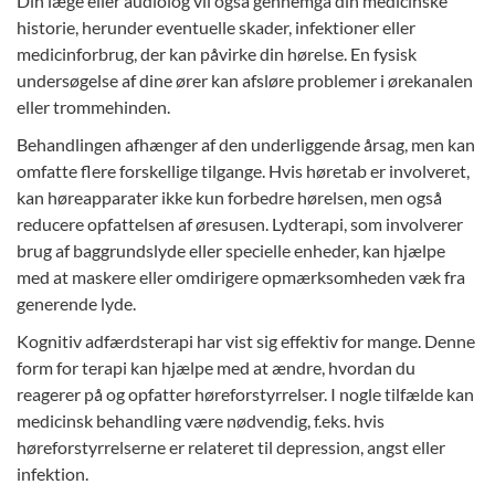
Din læge eller audiolog vil også gennemgå din medicinske
historie, herunder eventuelle skader, infektioner eller
medicinforbrug, der kan påvirke din hørelse. En fysisk
undersøgelse af dine ører kan afsløre problemer i ørekanalen
eller trommehinden.
Behandlingen afhænger af den underliggende årsag, men kan
omfatte flere forskellige tilgange. Hvis høretab er involveret,
kan
høreapparater
ikke kun forbedre hørelsen, men også
reducere opfattelsen af øresusen. Lydterapi, som involverer
brug af baggrundslyde eller specielle enheder, kan hjælpe
med at maskere eller omdirigere opmærksomheden væk fra
generende lyde.
Kognitiv adfærdsterapi har vist sig effektiv for mange. Denne
form for terapi kan hjælpe med at ændre, hvordan du
reagerer på og opfatter høreforstyrrelser. I nogle tilfælde kan
medicinsk behandling være nødvendig, f.eks. hvis
høreforstyrrelserne er relateret til depression, angst eller
infektion.