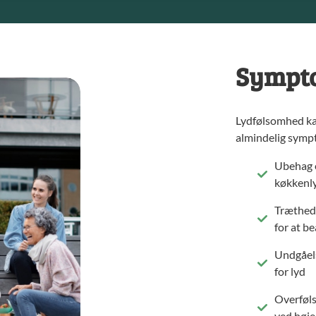
Sympto
Lydfølsomhed kan
almindelig symp
Ubehag e
køkkenly
Træthed 
for at b
Undgåels
for lyd
Overføls
ved høje