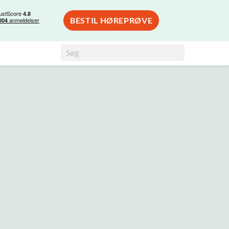
BESTIL HØREPRØVE
Search
Søg
for: