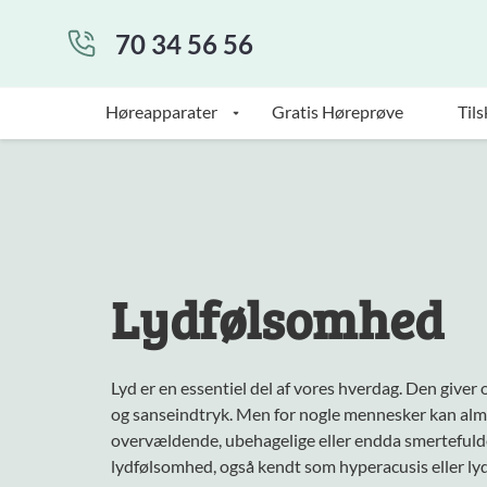
70 34 56 56
Høreapparater
Gratis Høreprøve
Tils
Lydfølsomhed
Lyd er en essentiel del af vores hverdag. Den give
og sanseindtryk. Men for nogle mennesker kan almi
overvældende, ubehagelige eller endda smerteful
lydfølsomhed, også kendt som hyperacusis eller l