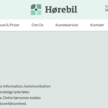
kud & Priser
Om Os
Kundeservice
Kontakt
r os information, kommunikation
ndelige lyde føles
de. Dette fænomen kaldes
ydoverfølsomhed.