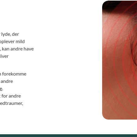
 lyde, der
oplever mild
e, kan andre have
liver
an forekomme
d andre
e
.
t for andre
vedtraumer,