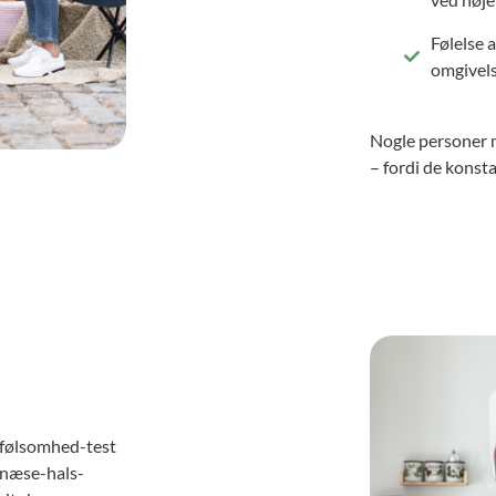
Følelse 
omgivel
Nogle personer m
– fordi de konsta
ydfølsomhed-test
-næse-hals-