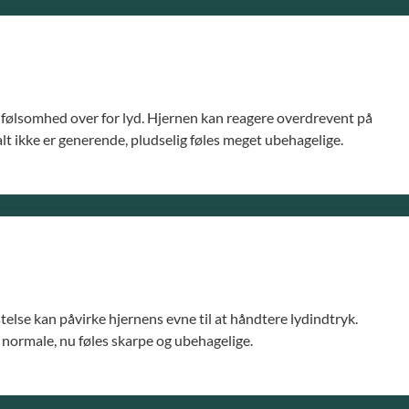
t følsomhed over for lyd. Hjernen kan reagere overdrevent på
malt ikke er generende, pludselig føles meget ubehagelige.
telse kan påvirke hjernens evne til at håndtere lydindtryk.
ar normale, nu føles skarpe og ubehagelige.