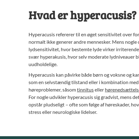
Hvad er hyperacusis?
Hyperacusis refererer til en øget sensitivitet over for
normalt ikke generer andre mennesker. Mens nogle 
lydsensitivitet, hvor bestemte lyde virker irriterend
svær hyperakusis, hvor selv moderate lydniveauer b
uudholdelige.
Hyperacusis kan påvirke både børn og voksne og k
som en selvstændig tilstand eller i kombination me
høreproblemer, såsom
tinnitus
eller
hørenedsættels
For nogle udvikler hyperacusis sig gradvist, mens de
opstår pludseligt – ofte som følge af høreskader, ho
stress eller neurologiske lidelser.