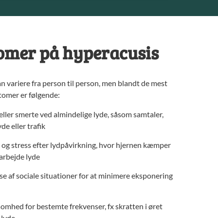
mer på hyperacusis
 variere fra person til person, men blandt de mest
tomer er følgende:
ller smerte ved almindelige lyde, såsom samtaler,
de eller trafik
og stress efter lydpåvirkning, hvor hjernen kæmper
earbejde lyde
e af sociale situationer for at minimere eksponering
omhed for bestemte frekvenser, fx skratten i øret
 lyde